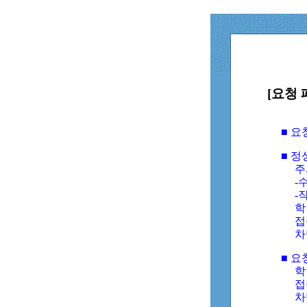
[요청 
■ 
■ 
주
-수
-
학
접
차
■ 요
학번
접속
차단