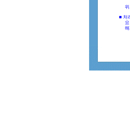
위
■ 처
요
해