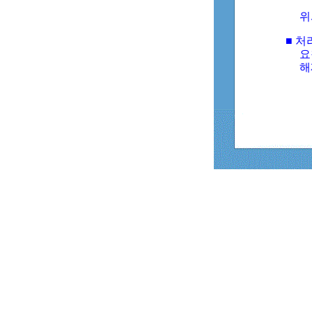
위
■ 처
요
해