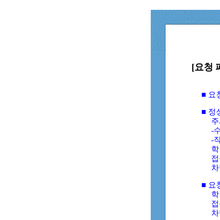
[요청 
■ 
■ 
주
-수
-
학
접
차
■ 요
학번
접속
차단